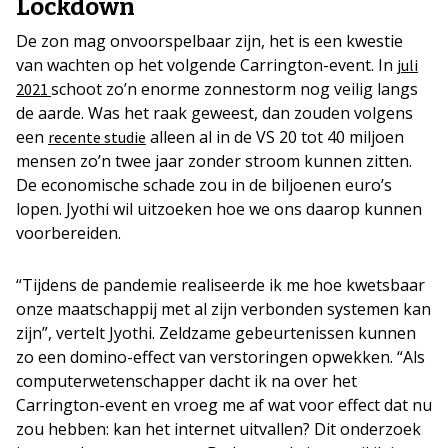
Lockdown
De zon mag onvoorspelbaar zijn, het is een kwestie
van wachten op het volgende Carrington-event. In
juli
schoot zo’n enorme zonnestorm nog veilig langs
2021
de aarde. Was het raak geweest, dan zouden volgens
een
alleen al in de VS 20 tot 40 miljoen
recente studie
mensen zo’n twee jaar zonder stroom kunnen zitten.
De economische schade zou in de biljoenen euro’s
lopen. Jyothi wil uitzoeken hoe we ons daarop kunnen
voorbereiden.
“Tijdens de pandemie realiseerde ik me hoe kwetsbaar
onze maatschappij met al zijn verbonden systemen kan
zijn”, vertelt Jyothi. Zeldzame gebeurtenissen kunnen
zo een domino-effect van verstoringen opwekken. “Als
computerwetenschapper dacht ik na over het
Carrington-event en vroeg me af wat voor effect dat nu
zou hebben: kan het internet uitvallen? Dit onderzoek