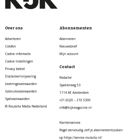
Over ons
Abonnementen
Adverteren
Abonneren
Colofon
Nieuwsbrief
Cookie informatie
Mijn account
Cookie Instellingen
Contact
Privacy beleid
Disclaimer/vrijwaring
Redactie
Leveringsvoorwaarden
Spaklerweg 53
Gebruiksvoorwaarden
1114 AE Amsterdam
Spelvoorwaarden
+31 (0)20 – 210 5300
© Roularta Media Nederland
info@kijkmagazine.nl
Klantenservice
Regel eenvoudig zelf je abonnementszaken
op https://service.roularta.nl/