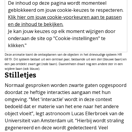
De inhoud op deze pagina wordt momenteel
geblokkeerd om jouw cookie-keuzes te respecteren.
Klik hier om jouw cookie-voorkeuren aan te passen
en de inhoud te bekijken.
Je kan jouw keuzes op elk moment wijzigen door
onderaan de site op "Cookie-instellingen" te
klikken."
Deze animatie toont de omloopbanen van de objecten in het drievoudige systeem HR
6819. Dit systeem bestaat uit een centraal paar, bestaande uit een ster (blauwe baan) en
een pas ontdekt zwart gat (rode baan). Daaromheen draait nog een andere ster in een
wijdere baan (ook blauw).
Stilletjes
Normaal gesproken worden zwarte gaten opgespoord
doordat ze heftige interacties aangaan met hun
omgeving. “Met ‘interactie’ wordt in deze context
bedoeld dat er materie van het ene naar het andere
object vloeit”, legt astronoom Lucas Ellerbroek van de
Universiteit van Amsterdam uit. “Hierbij wordt straling
gegenereerd en deze wordt gedetecteerd. Veel