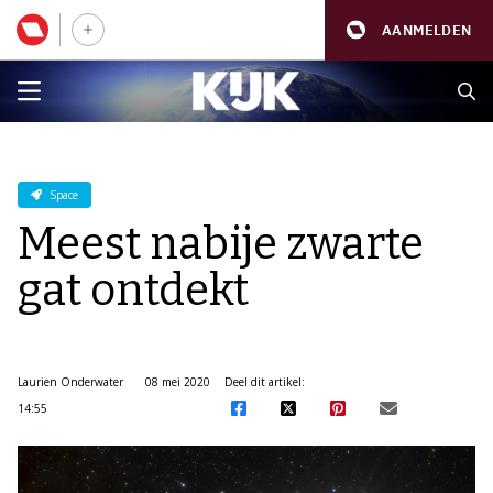
AANMELDEN
Space
Meest nabije zwarte
gat ontdekt
Laurien Onderwater
08 mei 2020
Deel dit artikel:
14:55