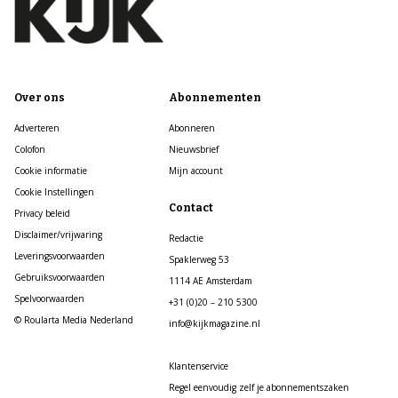
Over ons
Abonnementen
Adverteren
Abonneren
Colofon
Nieuwsbrief
Cookie informatie
Mijn account
Cookie Instellingen
Contact
Privacy beleid
Disclaimer/vrijwaring
Redactie
Leveringsvoorwaarden
Spaklerweg 53
Gebruiksvoorwaarden
1114 AE Amsterdam
Spelvoorwaarden
+31 (0)20 – 210 5300
© Roularta Media Nederland
info@kijkmagazine.nl
Klantenservice
Regel eenvoudig zelf je abonnementszaken