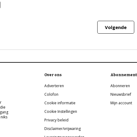
Volgende
Over ons
Abonnement
Adverteren
Abonneren
Colofon
Nieuwsbrief
r
Cookie informatie
Mijn account
 die
Cookie Instellingen
pgang
 niks
Privacy beleid
Disclaimer/vrijwaring