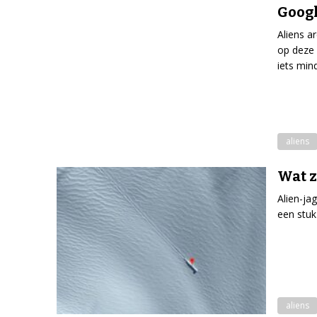
Googl
Aliens a
op deze 
iets min
aliens
Wat z
Alien-ja
een stuk
aliens