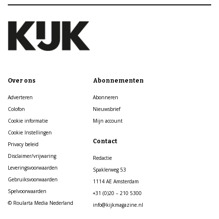
Over ons
Abonnementen
Adverteren
Abonneren
Colofon
Nieuwsbrief
Cookie informatie
Mijn account
Cookie Instellingen
Contact
Privacy beleid
Disclaimer/vrijwaring
Redactie
Leveringsvoorwaarden
Spaklerweg 53
Gebruiksvoorwaarden
1114 AE Amsterdam
Spelvoorwaarden
+31 (0)20 – 210 5300
© Roularta Media Nederland
info@kijkmagazine.nl