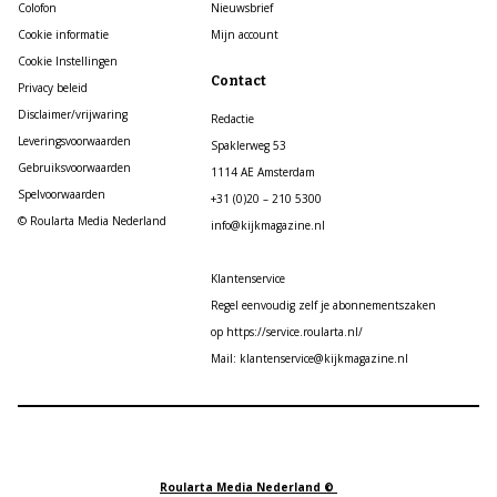
Colofon
Nieuwsbrief
Cookie informatie
Mijn account
Cookie Instellingen
Contact
Privacy beleid
Disclaimer/vrijwaring
Redactie
Leveringsvoorwaarden
Spaklerweg 53
Gebruiksvoorwaarden
1114 AE Amsterdam
Spelvoorwaarden
+31 (0)20 – 210 5300
© Roularta Media Nederland
info@kijkmagazine.nl
Klantenservice
Regel eenvoudig zelf je abonnementszaken
op https://service.roularta.nl/
Mail: klantenservice@kijkmagazine.nl
Roularta Media Nederland ©