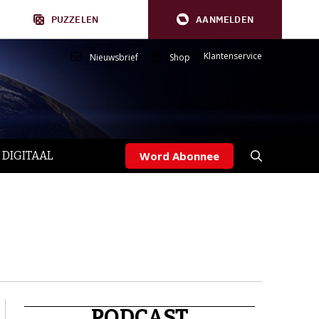
PUZZELEN
AANMELDEN
Klantenservice
Nieuwsbrief
Shop
 DIGITAAL
Word Abonnee
PODCAST