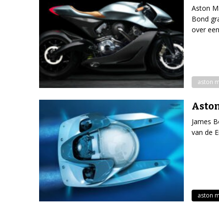
Aston Ma
Bond gra
over een
aston m
Aston
James Bo
van de E
aston m