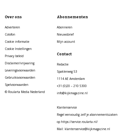
Over ons
Abonnementen
Adverteren
Abonneren
Colofon
Nieuwsbrief
Cookie informatie
Mijn account
Cookie Instellingen
Contact
Privacy beleid
Disclaimer/vrijwaring
Redactie
Leveringsvoorwaarden
Spaklerweg 53
Gebruiksvoorwaarden
1114 AE Amsterdam
Spelvoorwaarden
+31 (0)20 – 210 5300
© Roularta Media Nederland
info@kijkmagazine.nl
Klantenservice
Regel eenvoudig zelf je abonnementszaken
op https://service.roularta.nl/
Mail: klantenservice@kijkmagazine.nl