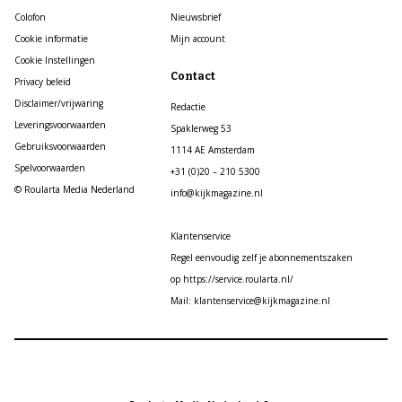
Colofon
Nieuwsbrief
Cookie informatie
Mijn account
Cookie Instellingen
Contact
Privacy beleid
Disclaimer/vrijwaring
Redactie
Leveringsvoorwaarden
Spaklerweg 53
Gebruiksvoorwaarden
1114 AE Amsterdam
Spelvoorwaarden
+31 (0)20 – 210 5300
© Roularta Media Nederland
info@kijkmagazine.nl
Klantenservice
Regel eenvoudig zelf je abonnementszaken
op https://service.roularta.nl/
Mail: klantenservice@kijkmagazine.nl