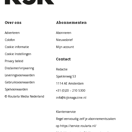
Over ons
Abonnementen
Adverteren
Abonneren
Colofon
Nieuwsbrief
Cookie informatie
Mijn account
Cookie Instellingen
Contact
Privacy beleid
Disclaimer/vrijwaring
Redactie
Leveringsvoorwaarden
Spaklerweg 53
Gebruiksvoorwaarden
1114 AE Amsterdam
Spelvoorwaarden
+31 (0)20 – 210 5300
© Roularta Media Nederland
info@kijkmagazine.nl
Klantenservice
Regel eenvoudig zelf je abonnementszaken
op https://service.roularta.nl/