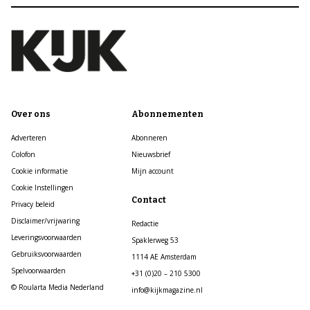
Over ons
Abonnementen
Adverteren
Abonneren
Colofon
Nieuwsbrief
Cookie informatie
Mijn account
Cookie Instellingen
Contact
Privacy beleid
Disclaimer/vrijwaring
Redactie
Leveringsvoorwaarden
Spaklerweg 53
Gebruiksvoorwaarden
1114 AE Amsterdam
Spelvoorwaarden
+31 (0)20 – 210 5300
© Roularta Media Nederland
info@kijkmagazine.nl