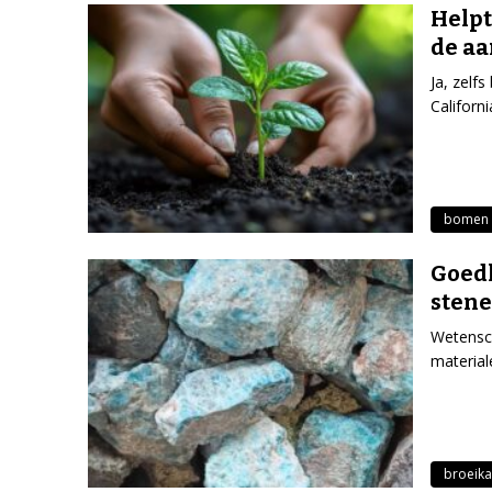
Helpt
de a
Ja, zelf
Californ
bomen
Goed
stene
Wetensch
material
broeika