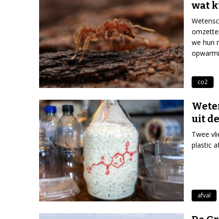
wat k
Wetensch
omzetten
we hun m
opwarmi
co2
Weten
uit d
Twee vl
plastic 
afval