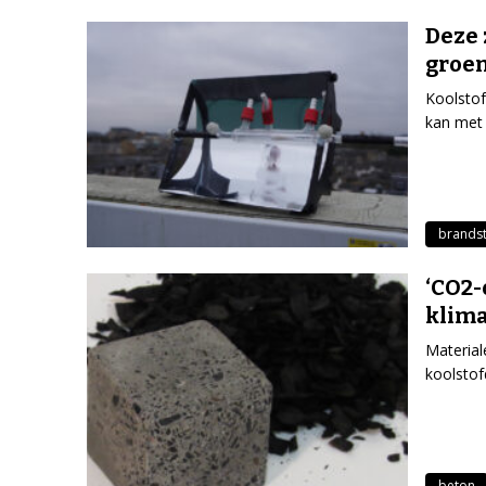
Deze 
groen
Koolstof
kan met 
brandst
‘CO2-
klima
Material
koolstof
beton