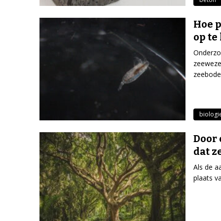
Hoe 
op te
Onderzoe
zeewezen
zeebode
biologi
Door 
dat 
Als de a
plaats v