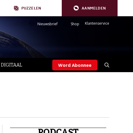
PUZZELEN
AANMELDEN
Klantenservice
Nieuwsbrief
Shop
 DIGITAAL
Word Abonnee
PODCAST