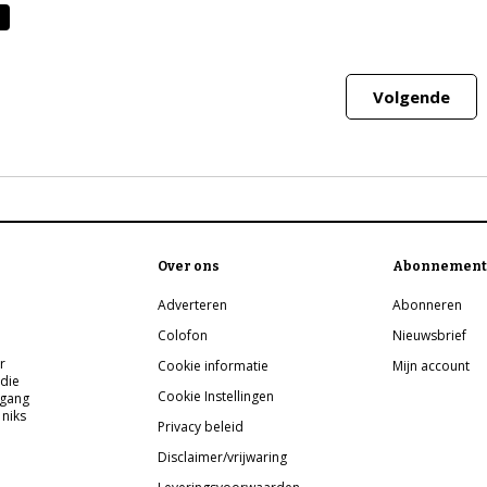
Volgende
Over ons
Abonnement
Adverteren
Abonneren
Colofon
Nieuwsbrief
r
Cookie informatie
Mijn account
 die
Cookie Instellingen
pgang
 niks
Privacy beleid
Disclaimer/vrijwaring