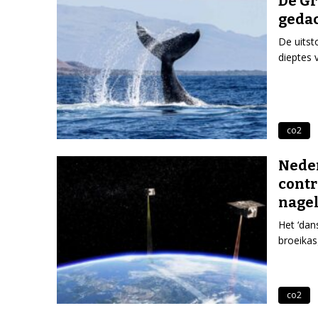
De Gr
geda
De uitst
dieptes 
co2
Neder
contr
nage
Het ‘dan
broeikas
co2