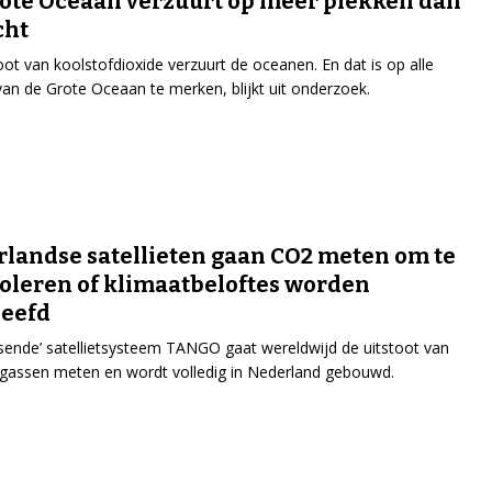
ote Oceaan verzuurt op meer plekken dan
cht
oot van koolstofdioxide verzuurt de oceanen. En dat is op alle
van de Grote Oceaan te merken, blijkt uit onderzoek.
landse satellieten gaan CO2 meten om te
oleren of klimaatbeloftes worden
leefd
sende’ satellietsysteem TANGO gaat wereldwijd de uitstoot van
gassen meten en wordt volledig in Nederland gebouwd.