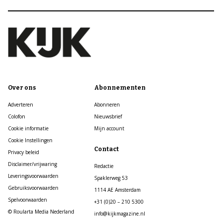
Over ons
Abonnementen
Adverteren
Abonneren
Colofon
Nieuwsbrief
Cookie informatie
Mijn account
Cookie Instellingen
Contact
Privacy beleid
Disclaimer/vrijwaring
Redactie
Leveringsvoorwaarden
Spaklerweg 53
Gebruiksvoorwaarden
1114 AE Amsterdam
Spelvoorwaarden
+31 (0)20 – 210 5300
© Roularta Media Nederland
info@kijkmagazine.nl