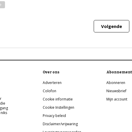
e
Volgende
Over ons
Abonnement
Adverteren
Abonneren
Colofon
Nieuwsbrief
r
Cookie informatie
Mijn account
 die
Cookie Instellingen
pgang
 niks
Privacy beleid
Disclaimer/vrijwaring