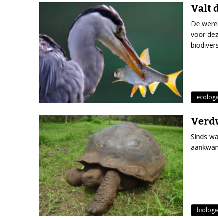
Valt 
De werel
voor dez
biodivers
ecologi
Verdw
Sinds wa
aankwame
biologi