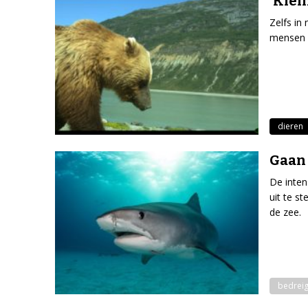
‘Klei
Zelfs in
mensen i
dieren
Gaan 
De inten
uit te s
de zee.
bedreig