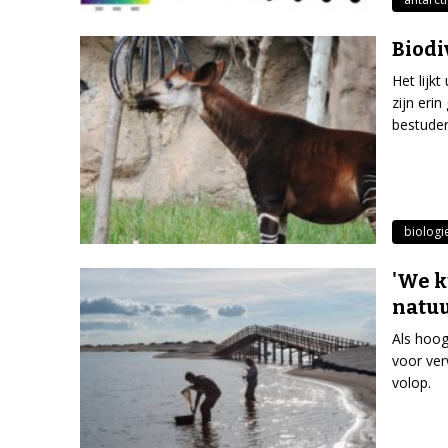
Biodi
Het lijk
zijn eri
bestuder
biologi
'We k
natuu
Als hoog
voor ver
volop.