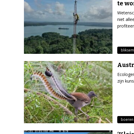
te wo
Wetensc
niet all
profiteer
bliksem
Austr
Ecologen
zijn kun
boeren