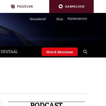
PUZZELEN
AANMELDEN
Klantenservice
Nieuwsbrief
Shop
 DIGITAAL
Word Abonnee
PODCAST