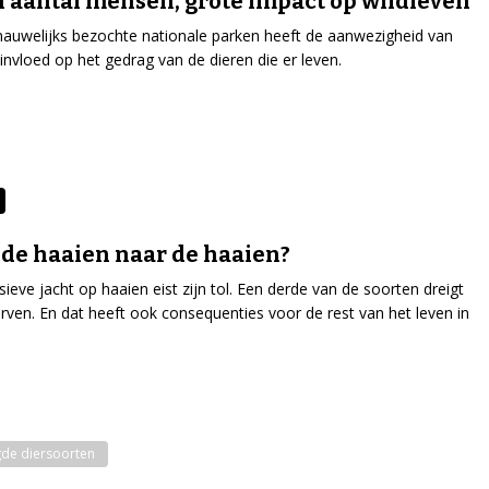
n aantal mensen, grote impact op wildleven’
 nauwelijks bezochte nationale parken heeft de aanwezigheid van
nvloed op het gedrag van de dieren die er leven.
de haaien naar de haaien?
sieve jacht op haaien eist zijn tol. Een derde van de soorten dreigt
terven. En dat heeft ook consequenties voor de rest van het leven in
de diersoorten