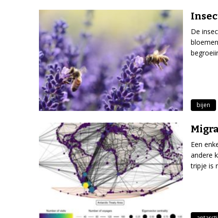
Insec
De insec
bloemen 
begroeii
bijen
Migra
Een enke
andere k
tripje is
antarct