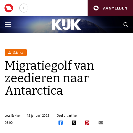
AANMELDEN
Science
Migratiegolf van
zeedieren naar
Antarctica
Loys Bakker
12 januari 2022
Deel dit artikel:
06:00