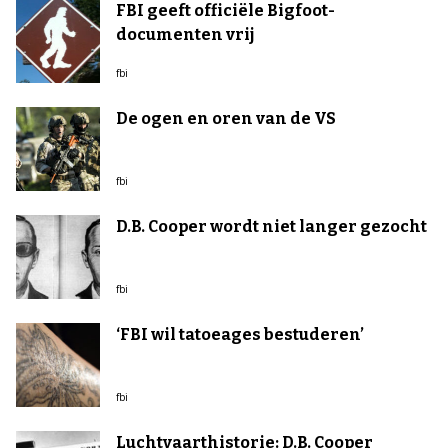
FBI geeft officiële Bigfoot-
documenten vrij
fbi
De ogen en oren van de VS
fbi
D.B. Cooper wordt niet langer gezocht
fbi
‘FBI wil tatoeages bestuderen’
fbi
Luchtvaarthistorie: D.B. Cooper