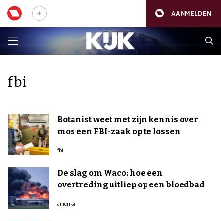
AANMELDEN
fbi
Botanist weet met zijn kennis over
mos een FBI-zaak op te lossen
fbi
De slag om Waco: hoe een
overtreding uitliep op een bloedbad
amerika