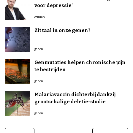
voor depressie'
column
Zit taal in onze genen?
genen
Genmutaties helpen chronische pijn
te bestrijden
genen
Malariavaccin dichterbij dankzij
grootschalige deletie-studie
genen