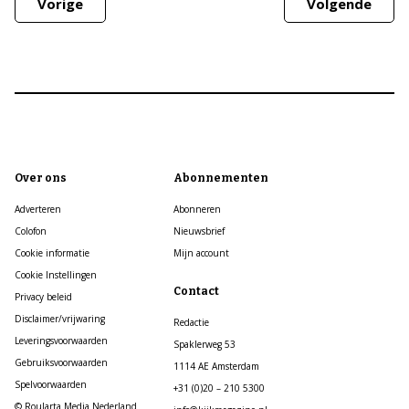
Vorige
Volgende
Over ons
Abonnementen
Adverteren
Abonneren
Colofon
Nieuwsbrief
Cookie informatie
Mijn account
Cookie Instellingen
Contact
Privacy beleid
Disclaimer/vrijwaring
Redactie
Leveringsvoorwaarden
Spaklerweg 53
Gebruiksvoorwaarden
1114 AE Amsterdam
Spelvoorwaarden
+31 (0)20 – 210 5300
© Roularta Media Nederland