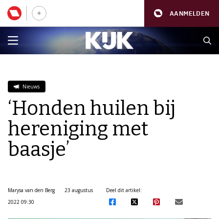
AANMELDEN
Nieuws
‘Honden huilen bij
hereniging met
baasje’
Marysa van den Berg
23 augustus
Deel dit artikel:
2022 09:30