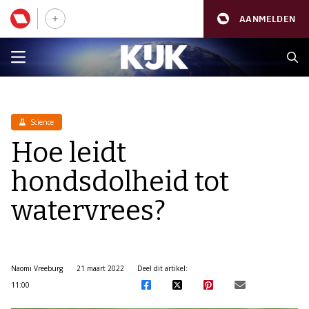
AANMELDEN
Science
Hoe leidt
hondsdolheid tot
watervrees?
Naomi Vreeburg
21 maart 2022
Deel dit artikel:
11:00