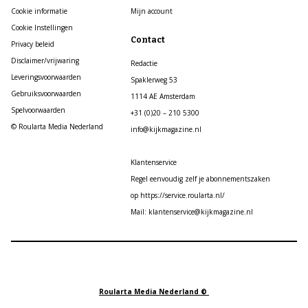
Cookie informatie
Mijn account
Cookie Instellingen
Contact
Privacy beleid
Disclaimer/vrijwaring
Redactie
Leveringsvoorwaarden
Spaklerweg 53
Gebruiksvoorwaarden
1114 AE Amsterdam
Spelvoorwaarden
+31 (0)20 – 210 5300
© Roularta Media Nederland
info@kijkmagazine.nl
Klantenservice
Regel eenvoudig zelf je abonnementszaken
op https://service.roularta.nl/
Mail: klantenservice@kijkmagazine.nl
Roularta Media Nederland ©