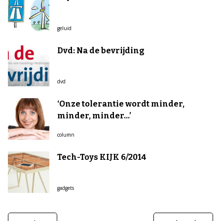
geluid
Dvd: Na de bevrijding
dvd
‘Onze tolerantie wordt minder,
minder, minder...’
column
Tech-Toys KIJK 6/2014
gadgets