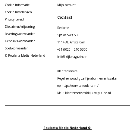
Cookie informatie
Mijn account
Cookie Instellingen
Contact
Privacy beleid
Disclaimer/vrijwaring
Redactie
Leveringsvoorwaarden
Spaklerweg 53
Gebruiksvoorwaarden
1114 AE Amsterdam
Spelvoorwaarden
+31 (0)20 – 210 5300
© Roularta Media Nederland
info@kijkmagazine.nl
Klantenservice
Regel eenvoudig zelf je abonnementszaken
op https://service.roularta.nl/
Mail: klantenservice@kijkmagazine.nl
Roularta Media Nederland ©