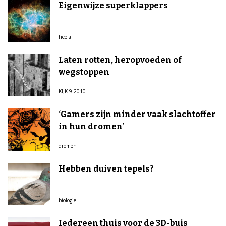
Eigenwijze superklappers
heelal
Laten rotten, heropvoeden of
wegstoppen
KIJK 9-2010
‘Gamers zijn minder vaak slachtoffer
in hun dromen’
dromen
Hebben duiven tepels?
biologie
Iedereen thuis voor de 3D-buis