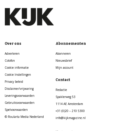
Over ons
Abonnementen
Adverteren
Abonneren
Colofon
Nieuwsbrief
Cookie informatie
Mijn account
Cookie Instellingen
Contact
Privacy beleid
Disclaimer/vrijwaring
Redactie
Leveringsvoorwaarden
Spaklerweg 53
Gebruiksvoorwaarden
1114 AE Amsterdam
Spelvoorwaarden
+31 (0)20 – 210 5300
© Roularta Media Nederland
info@kijkmagazine.nl