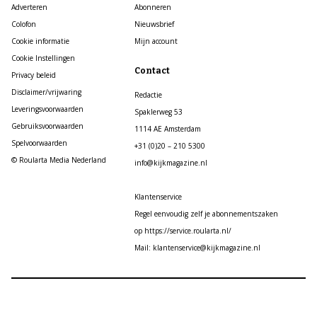
Adverteren
Abonneren
Colofon
Nieuwsbrief
Cookie informatie
Mijn account
Cookie Instellingen
Contact
Privacy beleid
Disclaimer/vrijwaring
Redactie
Leveringsvoorwaarden
Spaklerweg 53
Gebruiksvoorwaarden
1114 AE Amsterdam
Spelvoorwaarden
+31 (0)20 – 210 5300
© Roularta Media Nederland
info@kijkmagazine.nl
Klantenservice
Regel eenvoudig zelf je abonnementszaken
op https://service.roularta.nl/
Mail: klantenservice@kijkmagazine.nl