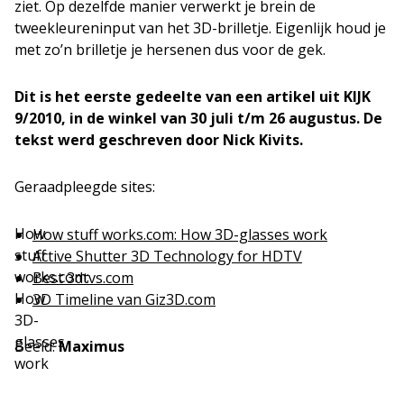
ziet. Op dezelfde manier verwerkt je brein de
tweekleureninput van het 3D-brilletje. Eigenlijk houd je
met zo’n brilletje je hersenen dus voor de gek.
Dit is het eerste gedeelte van een artikel uit KIJK
9/2010, in de winkel van 30 juli t/m 26 augustus. De
tekst werd geschreven door Nick Kivits.
Geraadpleegde sites:
How
How stuff works.com: How 3D-glasses work
stuff
Active Shutter 3D Technology for HDTV
works.com:
Best 3dtvs.com
How
3D Timeline van Giz3D.com
3D-
glasses
Beeld:
Maximus
work