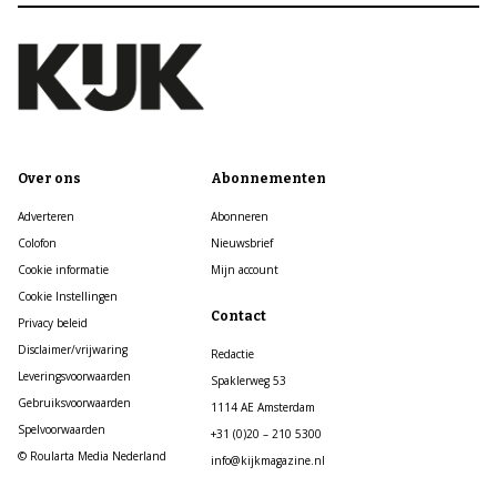
Over ons
Abonnementen
Adverteren
Abonneren
Colofon
Nieuwsbrief
Cookie informatie
Mijn account
Cookie Instellingen
Contact
Privacy beleid
Disclaimer/vrijwaring
Redactie
Leveringsvoorwaarden
Spaklerweg 53
Gebruiksvoorwaarden
1114 AE Amsterdam
Spelvoorwaarden
+31 (0)20 – 210 5300
© Roularta Media Nederland
info@kijkmagazine.nl