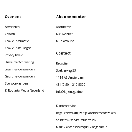
Over ons
Abonnementen
Adverteren
Abonneren
Colofon
Nieuwsbrief
Cookie informatie
Mijn account
Cookie Instellingen
Contact
Privacy beleid
Disclaimer/vrijwaring
Redactie
Leveringsvoorwaarden
Spaklerweg 53
Gebruiksvoorwaarden
1114 AE Amsterdam
Spelvoorwaarden
+31 (0)20 – 210 5300
© Roularta Media Nederland
info@kijkmagazine.nl
Klantenservice
Regel eenvoudig zelf je abonnementszaken
op https://service.roularta.nl/
Mail: klantenservice@kijkmagazine.nl