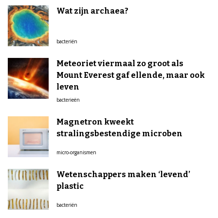
Wat zijn archaea?
bacteriën
Meteoriet viermaal zo groot als
Mount Everest gaf ellende, maar ook
leven
bacterieën
Magnetron kweekt
stralingsbestendige microben
micro-organismen
Wetenschappers maken ‘levend’
plastic
bacteriën