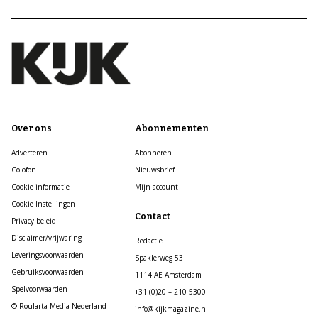
Over ons
Abonnementen
Adverteren
Abonneren
Colofon
Nieuwsbrief
Cookie informatie
Mijn account
Cookie Instellingen
Contact
Privacy beleid
Disclaimer/vrijwaring
Redactie
Leveringsvoorwaarden
Spaklerweg 53
Gebruiksvoorwaarden
1114 AE Amsterdam
Spelvoorwaarden
+31 (0)20 – 210 5300
© Roularta Media Nederland
info@kijkmagazine.nl