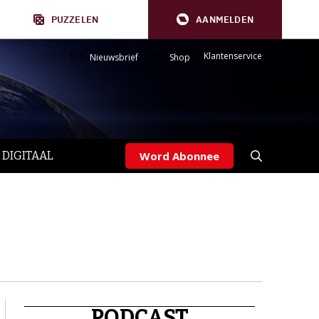
PUZZELEN
AANMELDEN
Klantenservice
Nieuwsbrief
Shop
 DIGITAAL
Word Abonnee
PODCAST