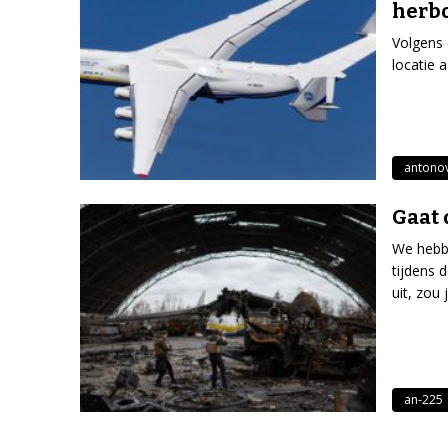
herb
Volgens 
locatie 
antono
Gaat 
We hebbe
tijdens 
uit, zou
an-225