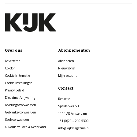
Over ons
Abonnementen
Adverteren
Abonneren
Colofon
Nieuwsbrief
Cookie informatie
Mijn account
Cookie Instellingen
Contact
Privacy beleid
Disclaimer/vrijwaring
Redactie
Leveringsvoorwaarden
Spaklerweg 53
Gebruiksvoorwaarden
1114 AE Amsterdam
Spelvoorwaarden
+31 (0)20 – 210 5300
© Roularta Media Nederland
info@kijkmagazine.nl