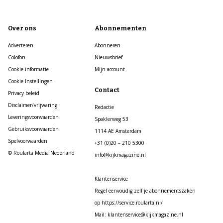
Over ons
Abonnementen
Adverteren
Abonneren
Colofon
Nieuwsbrief
Cookie informatie
Mijn account
Cookie Instellingen
Contact
Privacy beleid
Disclaimer/vrijwaring
Redactie
Leveringsvoorwaarden
Spaklerweg 53
Gebruiksvoorwaarden
1114 AE Amsterdam
Spelvoorwaarden
+31 (0)20 – 210 5300
© Roularta Media Nederland
info@kijkmagazine.nl
Klantenservice
Regel eenvoudig zelf je abonnementszaken
op https://service.roularta.nl/
Mail: klantenservice@kijkmagazine.nl