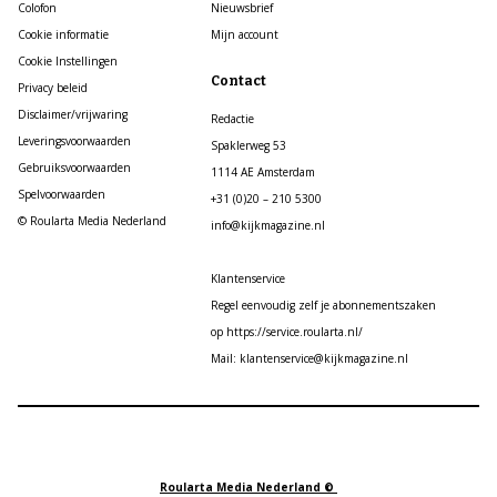
Colofon
Nieuwsbrief
Cookie informatie
Mijn account
Cookie Instellingen
Contact
Privacy beleid
Disclaimer/vrijwaring
Redactie
Leveringsvoorwaarden
Spaklerweg 53
Gebruiksvoorwaarden
1114 AE Amsterdam
Spelvoorwaarden
+31 (0)20 – 210 5300
© Roularta Media Nederland
info@kijkmagazine.nl
Klantenservice
Regel eenvoudig zelf je abonnementszaken
op https://service.roularta.nl/
Mail: klantenservice@kijkmagazine.nl
Roularta Media Nederland ©