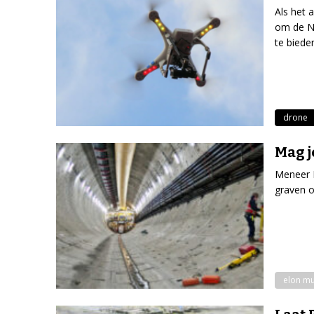
Als het 
om de Ne
te biede
drone
Mag j
Meneer M
graven o
elon m