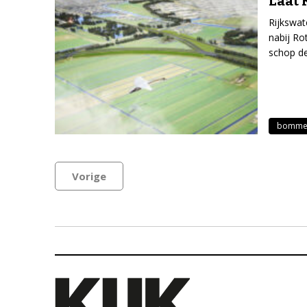
Laat 
Rijkswat
nabij Ro
schop de
bomme
Vorige