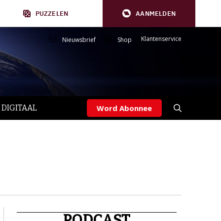
PUZZELEN
AANMELDEN
Klantenservice
Nieuwsbrief
Shop
 DIGITAAL
Word Abonnee
PODCAST