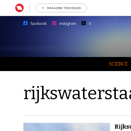
MAGAZINE TOEVOEGEN
facebook
instagram
X
SCIENCE
rijkswatersta
Rijks