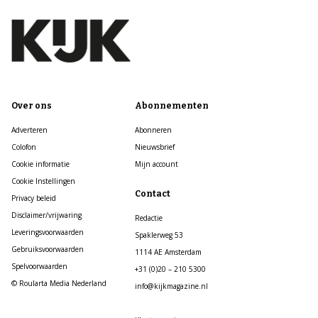
Over ons
Abonnementen
Adverteren
Abonneren
Colofon
Nieuwsbrief
Cookie informatie
Mijn account
Cookie Instellingen
Contact
Privacy beleid
Disclaimer/vrijwaring
Redactie
Leveringsvoorwaarden
Spaklerweg 53
Gebruiksvoorwaarden
1114 AE Amsterdam
Spelvoorwaarden
+31 (0)20 – 210 5300
© Roularta Media Nederland
info@kijkmagazine.nl