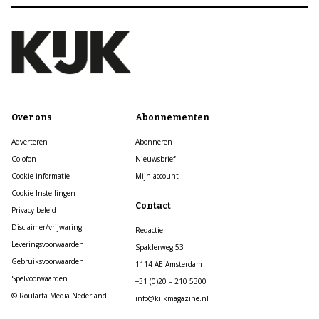
Over ons
Abonnementen
Adverteren
Abonneren
Colofon
Nieuwsbrief
Cookie informatie
Mijn account
Cookie Instellingen
Contact
Privacy beleid
Disclaimer/vrijwaring
Redactie
Leveringsvoorwaarden
Spaklerweg 53
Gebruiksvoorwaarden
1114 AE Amsterdam
Spelvoorwaarden
+31 (0)20 – 210 5300
© Roularta Media Nederland
info@kijkmagazine.nl