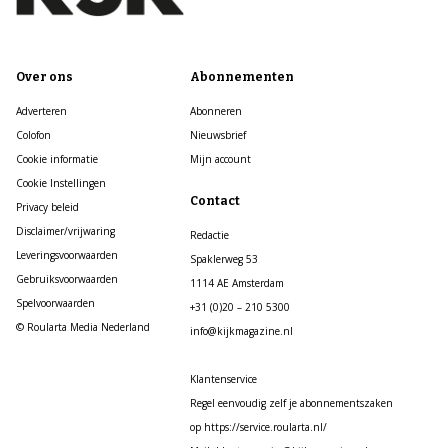
Over ons
Abonnementen
Adverteren
Abonneren
Colofon
Nieuwsbrief
Cookie informatie
Mijn account
Cookie Instellingen
Contact
Privacy beleid
Disclaimer/vrijwaring
Redactie
Leveringsvoorwaarden
Spaklerweg 53
Gebruiksvoorwaarden
1114 AE Amsterdam
Spelvoorwaarden
+31 (0)20 – 210 5300
© Roularta Media Nederland
info@kijkmagazine.nl
Klantenservice
Regel eenvoudig zelf je abonnementszaken
op https://service.roularta.nl/