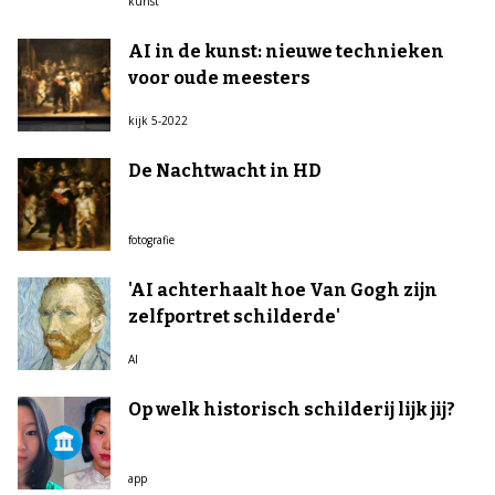
kunst
AI in de kunst: nieuwe technieken
voor oude meesters
kijk 5-2022
De Nachtwacht in HD
fotografie
'AI achterhaalt hoe Van Gogh zijn
zelfportret schilderde'
AI
Op welk historisch schilderij lijk jij?
app