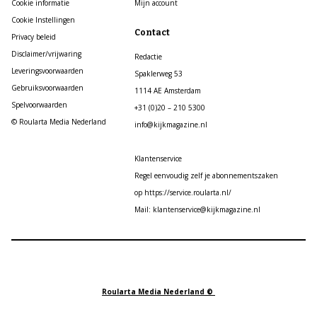
Cookie informatie
Mijn account
Cookie Instellingen
Contact
Privacy beleid
Disclaimer/vrijwaring
Redactie
Leveringsvoorwaarden
Spaklerweg 53
Gebruiksvoorwaarden
1114 AE Amsterdam
Spelvoorwaarden
+31 (0)20 – 210 5300
© Roularta Media Nederland
info@kijkmagazine.nl
Klantenservice
Regel eenvoudig zelf je abonnementszaken
op https://service.roularta.nl/
Mail: klantenservice@kijkmagazine.nl
Roularta Media Nederland ©