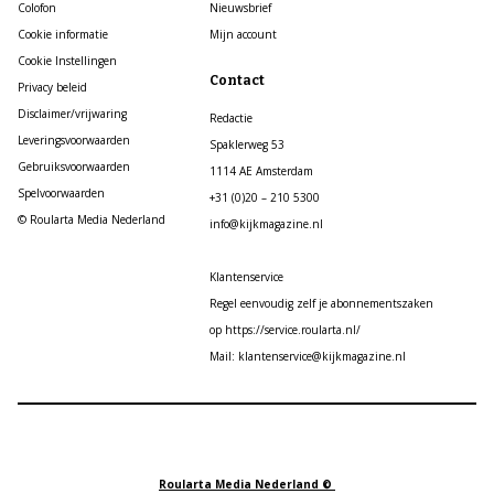
Colofon
Nieuwsbrief
Cookie informatie
Mijn account
Cookie Instellingen
Contact
Privacy beleid
Disclaimer/vrijwaring
Redactie
Leveringsvoorwaarden
Spaklerweg 53
Gebruiksvoorwaarden
1114 AE Amsterdam
Spelvoorwaarden
+31 (0)20 – 210 5300
© Roularta Media Nederland
info@kijkmagazine.nl
Klantenservice
Regel eenvoudig zelf je abonnementszaken
op https://service.roularta.nl/
Mail: klantenservice@kijkmagazine.nl
Roularta Media Nederland ©