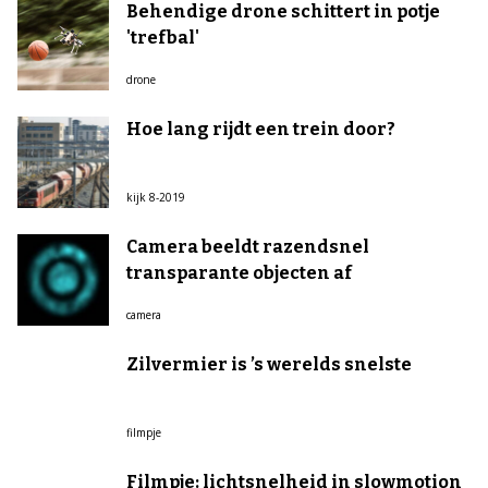
Behendige drone schittert in potje
'trefbal'
drone
Hoe lang rijdt een trein door?
kijk 8-2019
Camera beeldt razendsnel
transparante objecten af
camera
Zilvermier is ’s werelds snelste
filmpje
Filmpje: lichtsnelheid in slowmotion