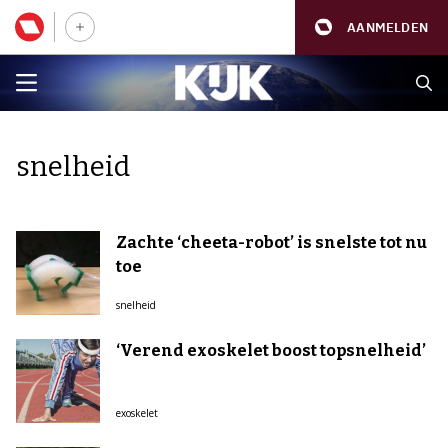
AANMELDEN
snelheid
Zachte ‘cheeta-robot’ is snelste tot nu
toe
snelheid
‘Verend exoskelet boost topsnelheid’
exoskelet