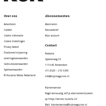
Over ons
Abonnementen
Adverteren
Abonneren
Colofon
Nieuwsbrief
Cookie informatie
Mijn account
Cookie Instellingen
Contact
Privacy beleid
Disclaimer/vrijwaring
Redactie
Leveringsvoorwaarden
Spaklerweg 53
Gebruiksvoorwaarden
1114 AE Amsterdam
Spelvoorwaarden
+31 (0)20 – 210 5300
© Roularta Media Nederland
info@kijkmagazine.nl
Klantenservice
Regel eenvoudig zelf je abonnementszaken
op https://service.roularta.nl/
Mail: klantenservice@kijkmagazine.nl