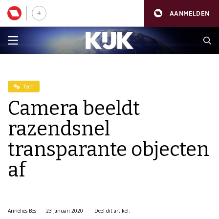
AANMELDEN
Tech
Camera beeldt
razendsnel
transparante objecten
af
Annelies Bes
23 januari 2020
Deel dit artikel: