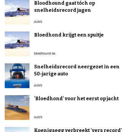
Bloodhound gaat tóch op
snelheidsrecord jagen
auto's
Bloedhond krijgt een spuitje
bloodhound ssc
Snelheidsrecord neergezet in een
50-jarige auto
auto's
'Bloedhond' voor het eerst op jacht
auto's
Koenigsegg verbreekt 'vers record'