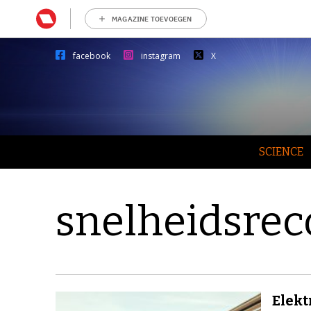
MAGAZINE TOEVOEGEN
facebook
instagram
X
SCIENCE
snelheidsrec
Elekt