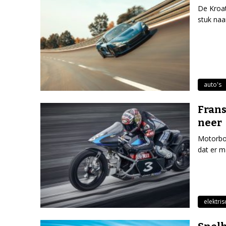
De Kroat
stuk naa
auto's
Frans
neer
Motorbou
dat er m
elektri