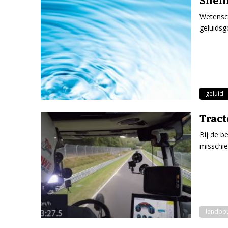
Snelh
Wetensc
geluidsg
geluid
Tract
Bij de b
misschie
landbo