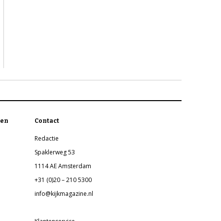
en
Contact
Redactie
Spaklerweg 53
1114 AE Amsterdam
+31 (0)20 – 210 5300
info@kijkmagazine.nl