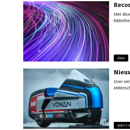
Recor
Met deze
biblioth
data
Nieuw
Over een
elektris
auto's 