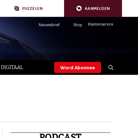
PUZZELEN
AANMELDEN
Klantenservice
Nieuwsbrief
Shop
 DIGITAAL
Word Abonnee
PODCAST