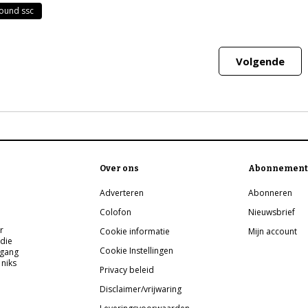
ound ssc
Volgende
Over ons
Abonnement
Adverteren
Abonneren
Colofon
Nieuwsbrief
r
Cookie informatie
Mijn account
 die
Cookie Instellingen
pgang
 niks
Privacy beleid
Disclaimer/vrijwaring