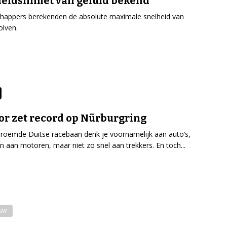
eidslimiet van geluid bekend
happers berekenden de absolute maximale snelheid van
olven.
or zet record op Nürburgring
eroemde Duitse racebaan denk je voornamelijk aan auto’s,
n aan motoren, maar niet zo snel aan trekkers. En toch...
uw