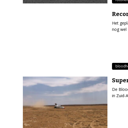
Recor
Het gepl
nog wel 
bloodh
Super
De Blood
in Zuid-A