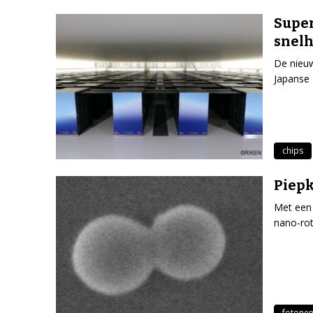
Super
snelh
De nieuw
Japanse 
chips
Piepk
Met een 
nano-rot
fotone