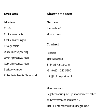
Over ons
Abonnementen
Adverteren
Abonneren
Colofon
Nieuwsbrief
Cookie informatie
Mijn account
Cookie Instellingen
Contact
Privacy beleid
Disclaimer/vrijwaring
Redactie
Leveringsvoorwaarden
Spaklerweg 53
Gebruiksvoorwaarden
1114 AE Amsterdam
Spelvoorwaarden
+31 (0)20 – 210 5300
© Roularta Media Nederland
info@kijkmagazine.nl
Klantenservice
Regel eenvoudig zelf je abonnementszaken
op https://service.roularta.nl/
Mail: klantenservice@kijkmagazine.nl