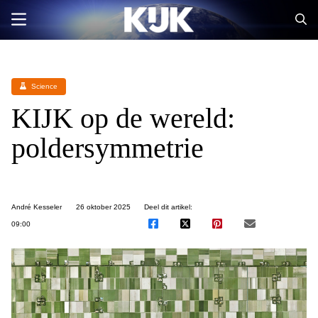
Science
KIJK op de wereld:
poldersymmetrie
André Kesseler
26 oktober 2025
Deel dit artikel:
09:00