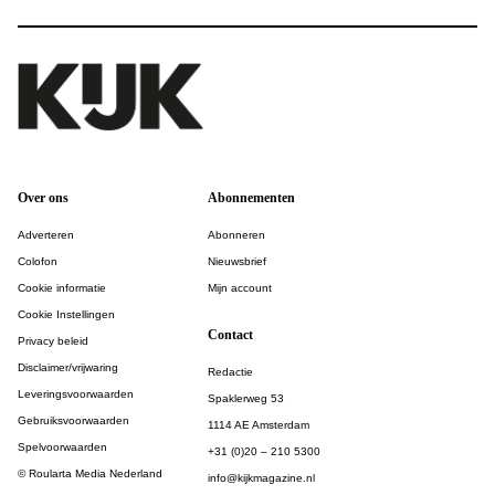
Over ons
Abonnementen
Adverteren
Abonneren
Colofon
Nieuwsbrief
Cookie informatie
Mijn account
Cookie Instellingen
Contact
Privacy beleid
Disclaimer/vrijwaring
Redactie
Leveringsvoorwaarden
Spaklerweg 53
Gebruiksvoorwaarden
1114 AE Amsterdam
Spelvoorwaarden
+31 (0)20 – 210 5300
© Roularta Media Nederland
info@kijkmagazine.nl