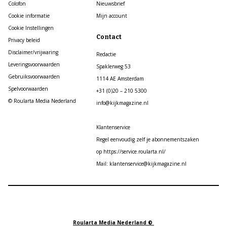
Colofon
Nieuwsbrief
Cookie informatie
Mijn account
Cookie Instellingen
Contact
Privacy beleid
Disclaimer/vrijwaring
Redactie
Leveringsvoorwaarden
Spaklerweg 53
Gebruiksvoorwaarden
1114 AE Amsterdam
Spelvoorwaarden
+31 (0)20 – 210 5300
© Roularta Media Nederland
info@kijkmagazine.nl
Klantenservice
Regel eenvoudig zelf je abonnementszaken
op https://service.roularta.nl/
Mail: klantenservice@kijkmagazine.nl
Roularta Media Nederland ©