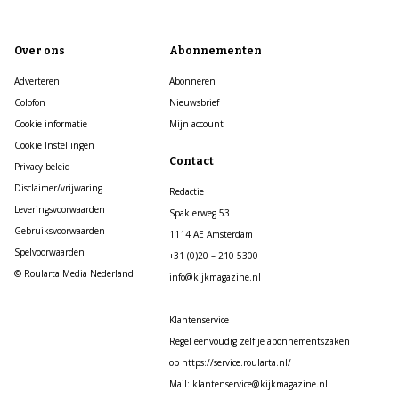
Over ons
Abonnementen
Adverteren
Abonneren
Colofon
Nieuwsbrief
Cookie informatie
Mijn account
Cookie Instellingen
Contact
Privacy beleid
Disclaimer/vrijwaring
Redactie
Leveringsvoorwaarden
Spaklerweg 53
Gebruiksvoorwaarden
1114 AE Amsterdam
Spelvoorwaarden
+31 (0)20 – 210 5300
© Roularta Media Nederland
info@kijkmagazine.nl
Klantenservice
Regel eenvoudig zelf je abonnementszaken
op https://service.roularta.nl/
Mail: klantenservice@kijkmagazine.nl