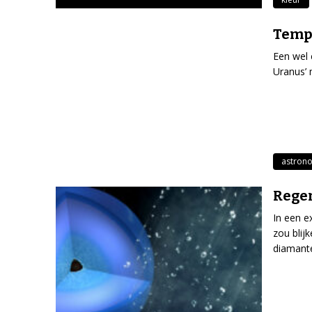
Tempe
Een wel 
Uranus’ 
astron
Regen
In een e
zou blij
diamant