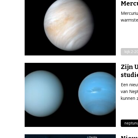
Merc
Mercurius
warmste 
kijk 2-2
Zijn 
studi
Een nieu
van Nept
kunnen z
neptun