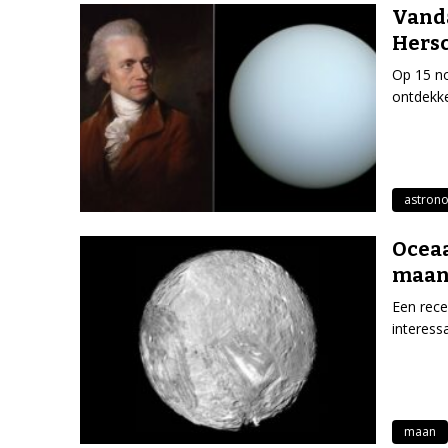
Vanda
Hersc
Op 15 n
ontdekke
astron
Oceaa
maan
Een rec
interess
maan