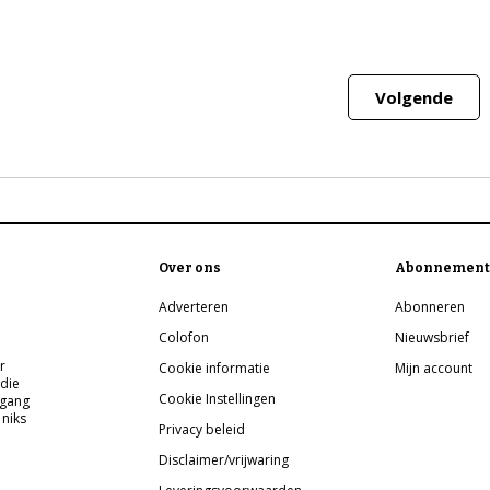
Volgende
Over ons
Abonnement
Adverteren
Abonneren
Colofon
Nieuwsbrief
r
Cookie informatie
Mijn account
 die
Cookie Instellingen
pgang
 niks
Privacy beleid
Disclaimer/vrijwaring