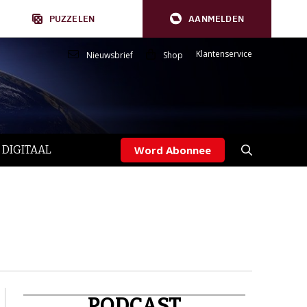
PUZZELEN
AANMELDEN
Klantenservice
Nieuwsbrief
Shop
 DIGITAAL
Word Abonnee
PODCAST