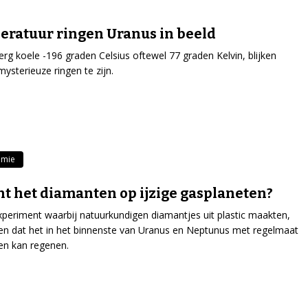
ratuur ringen Uranus in beeld
erg koele -196 graden Celsius oftewel 77 graden Kelvin, blijken
mysterieuze ringen te zijn.
omie
t het diamanten op ijzige gasplaneten?
xperiment waarbij natuurkundigen diamantjes uit plastic maakten,
ken dat het in het binnenste van Uranus en Neptunus met regelmaat
en kan regenen.