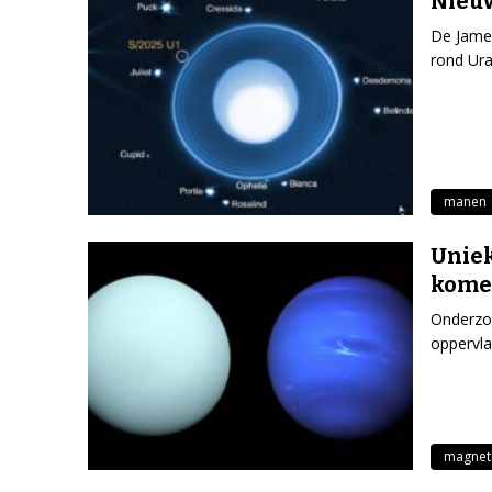
Nieu
De James
rond Ura
manen
Unie
kome
Onderzoe
oppervla
magneti