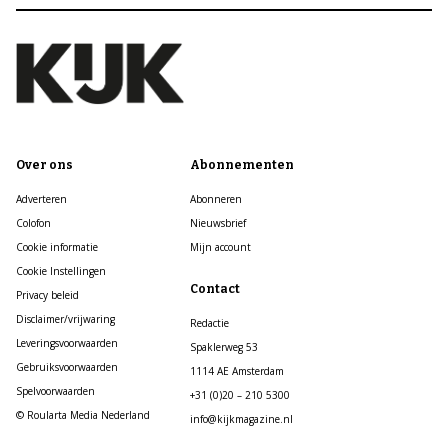
Over ons
Abonnementen
Adverteren
Abonneren
Colofon
Nieuwsbrief
Cookie informatie
Mijn account
Cookie Instellingen
Contact
Privacy beleid
Disclaimer/vrijwaring
Redactie
Leveringsvoorwaarden
Spaklerweg 53
Gebruiksvoorwaarden
1114 AE Amsterdam
Spelvoorwaarden
+31 (0)20 – 210 5300
© Roularta Media Nederland
info@kijkmagazine.nl