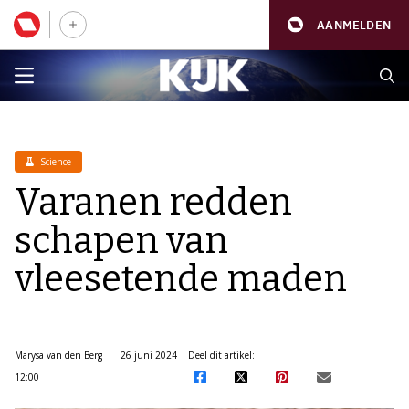
AANMELDEN
Science
Varanen redden
schapen van
vleesetende maden
Marysa van den Berg
26 juni 2024
Deel dit artikel:
12:00