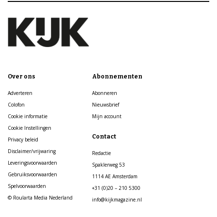
Over ons
Abonnementen
Adverteren
Abonneren
Colofon
Nieuwsbrief
Cookie informatie
Mijn account
Cookie Instellingen
Contact
Privacy beleid
Disclaimer/vrijwaring
Redactie
Leveringsvoorwaarden
Spaklerweg 53
Gebruiksvoorwaarden
1114 AE Amsterdam
Spelvoorwaarden
+31 (0)20 – 210 5300
© Roularta Media Nederland
info@kijkmagazine.nl