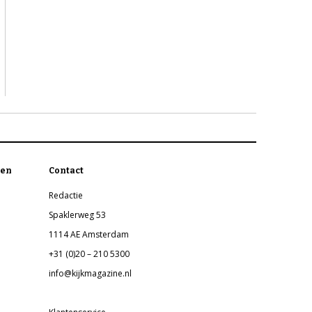
en
Contact
Redactie
Spaklerweg 53
1114 AE Amsterdam
+31 (0)20 – 210 5300
info@kijkmagazine.nl