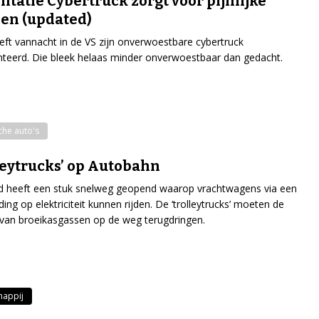
ntatie Cybertruck zorgt voor pijnlijke
en (updated)
eft vannacht in de VS zijn onverwoestbare cybertruck
teerd. Die bleek helaas minder onverwoestbaar dan gedacht.
che auto's
leytrucks’ op Autobahn
d heeft een stuk snelweg geopend waarop vrachtwagens via een
ding op elektriciteit kunnen rijden. De ‘trolleytrucks’ moeten de
 van broeikasgassen op de weg terugdringen.
happij