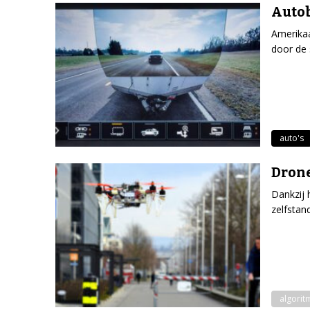
Auto
Amerika
door de 
auto's
Drone
Dankzij 
zelfstan
algorit