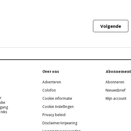
Volgende
Over ons
Abonnement
Adverteren
Abonneren
Colofon
Nieuwsbrief
r
Cookie informatie
Mijn account
 die
Cookie Instellingen
pgang
 niks
Privacy beleid
Disclaimer/vrijwaring