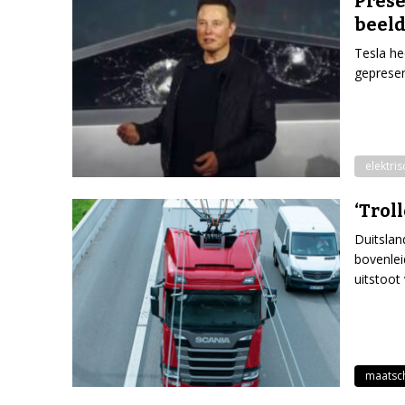
Prese
beeld
Tesla he
gepresen
elektris
‘Trol
Duitslan
bovenlei
uitstoot
maatsc