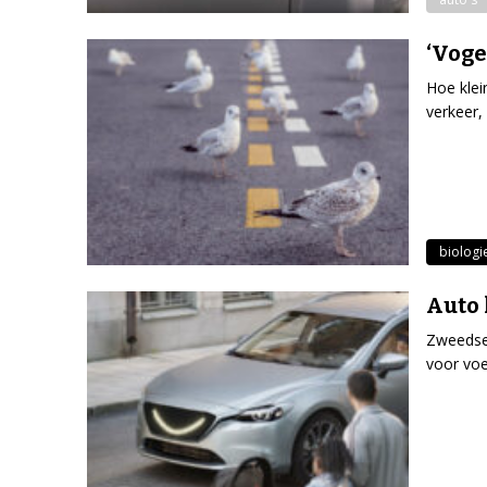
‘Voge
Hoe klei
verkeer,
biologi
Auto 
Zweedse 
voor voe