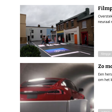
Filmp
Overstek
neuraal 
filmpje
Zo mo
Een hers
om het l
auto's