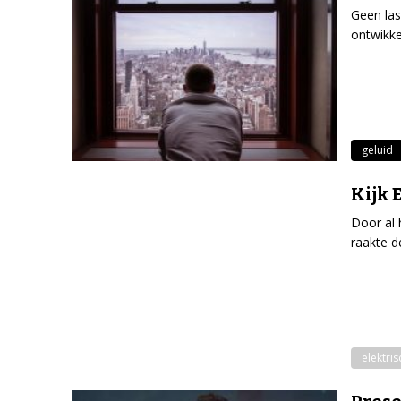
Geen la
ontwikke
geluid
Kijk 
Door al 
raakte d
elektri