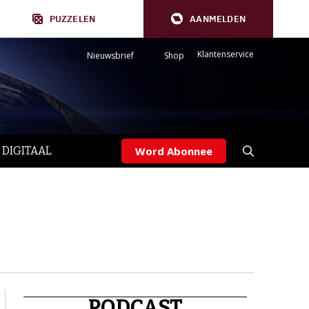
PUZZELEN
AANMELDEN
Klantenservice
Nieuwsbrief
Shop
 DIGITAAL
Word Abonnee
PODCAST