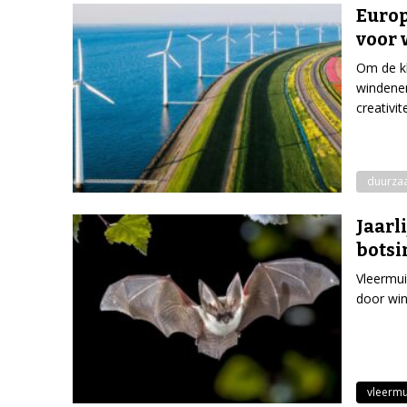
Europ
voor 
Om de k
windener
creativi
duurza
Jaarl
botsi
Vleermui
door win
vleermu