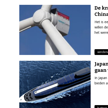
De kr
China
Het is e
willen d
het were
winden
Japan
gaan
In Japan
bieden a
batterij