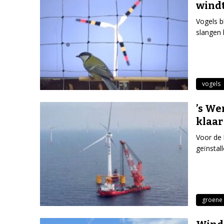
wind
Vogels b
slangen 
vogels
’s We
klaar
Voor de 
geïnstal
groene 