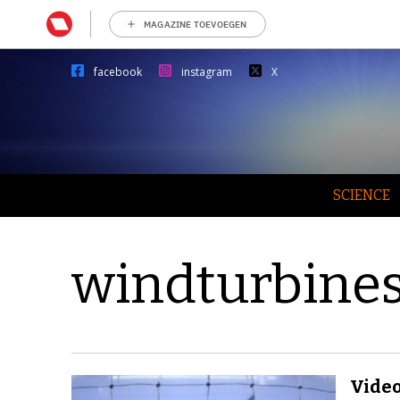
MAGAZINE TOEVOEGEN
facebook
instagram
X
SCIENCE
windturbine
Video