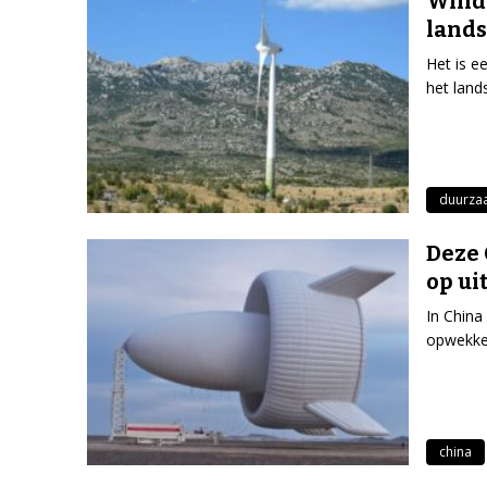
Wind
lands
Het is e
het land
duurza
Deze 
op ui
In China
opwekken
china