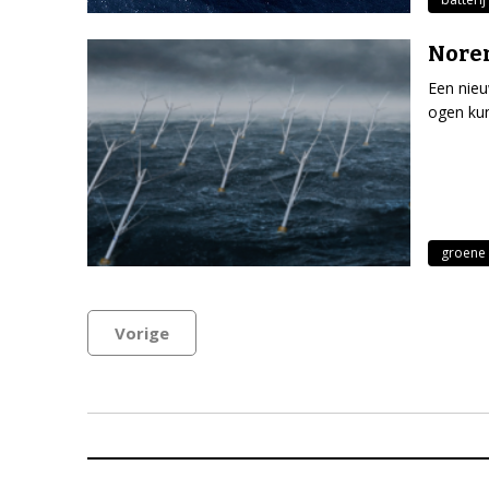
Nore
Een nieu
ogen ku
groene 
Vorige