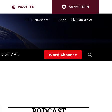
PUZZELEN
AANMELDEN
Klantenservice
Nieuwsbrief
Shop
 DIGITAAL
Word Abonnee
PODCAST